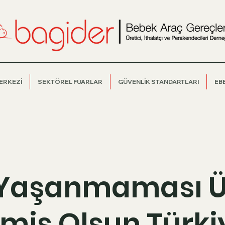
MERKEZİ
SEKTÖREL FUARLAR
GÜVENLİK STANDARTLARI
EB
 Yaşanmaması Üm
miş Olsun Türk