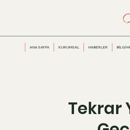
ANA SAYFA
KURUMSAL
HABERLER
BİLGİ 
Tekrar
Geç