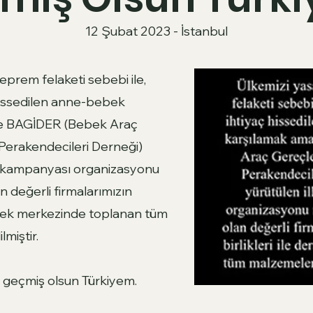
12 Şubat 2023 - İstanbul
prem felaketi sebebi ile,
issedilen anne-bebek
ile BAGİDER (Bebek Araç
e Perakendecileri Derneği)
ım kampanyası organizasyonu
 değerli firmalarımızın
 dernek merkezinde toplanan tüm
miştir.
 geçmiş olsun Türkiyem.