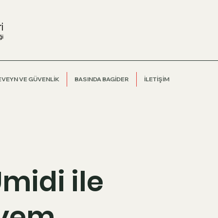
EVEYN VE GÜVENLİK
BASINDA BAGİDER
İLETİŞİM
idi ile
iyem