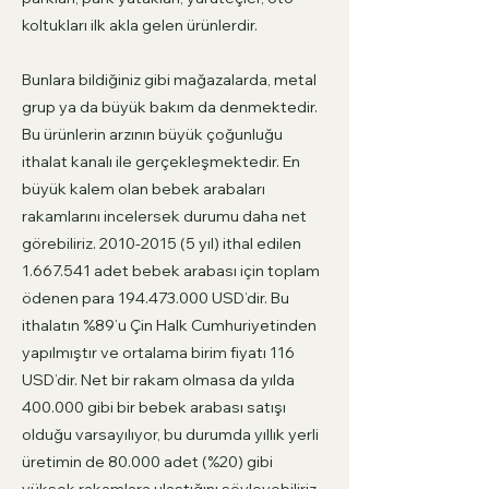
koltukları ilk akla gelen ürünlerdir.
Bunlara bildiğiniz gibi mağazalarda, metal
grup ya da büyük bakım da denmektedir.
Bu ürünlerin arzının büyük çoğunluğu
ithalat kanalı ile gerçekleşmektedir. En
büyük kalem olan bebek arabaları
rakamlarını incelersek durumu daha net
görebiliriz.
2010-2015 (5
yıl) ithal edilen
1.667.541
adet bebek arabası için toplam
ödenen para
194.473.000
USD’dir. Bu
ithalatın %89’u Çin Halk Cumhuriyetinden
yapılmıştır ve ortalama birim fiyatı 116
USD’dir. Net bir rakam olmasa da yılda
400.000 gibi bir bebek arabası satışı
olduğu varsayılıyor, bu durumda yıllık yerli
üretimin de 80.000 adet (%20) gibi