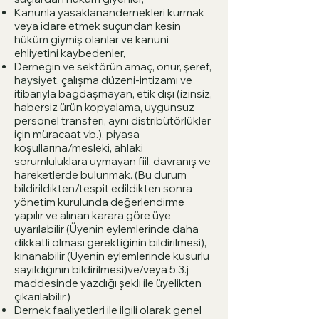
Kanunla yasaklanandernekleri kurmak
veya idare etmek suçundan kesin
hüküm giymiş olanlar ve kanuni
ehliyetini kaybedenler,
Derneğin ve sektörün amaç, onur, şeref,
haysiyet, çalışma düzeni-intizamı ve
itibarıyla bağdaşmayan, etik dışı (izinsiz,
habersiz ürün kopyalama, uygunsuz
personel transferi, aynı distribütörlükler
için müracaat vb.), piyasa
koşullarına/mesleki, ahlaki
sorumluluklara uymayan fiil, davranış ve
hareketlerde bulunmak. (Bu durum
bildirildikten/tespit edildikten sonra
yönetim kurulunda değerlendirme
yapılır ve alınan karara göre üye
uyarılabilir (Üyenin eylemlerinde daha
dikkatli olması gerektiğinin bildirilmesi),
kınanabilir (Üyenin eylemlerinde kusurlu
sayıldığının bildirilmesi)ve/veya 5.3.j
maddesinde yazdığı şekli ile üyelikten
çıkarılabilir.)
Dernek faaliyetleri ile ilgili olarak genel