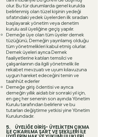
olur. Bu tür durumlarda genel kurulda
belirlenmiş olan tüzel kişinin yedeği
sıfatındaki yedek üyelerden ilk sıradan
başlayarak yönetim veya denetim
kurulu asil üyeliğine geçiş yapılır.
Derneğe üye olan tüm üyeler dernek
tüzüğünü, Derneğin yayınlamış olduğu
tüm yönetmelikleri kabul etmiş olurlar.
Dernek üyeleri ayrıca Dernek
faaliyetlerine katılan temsilci ve
çalışanlarının da ilgili yönetmelik ile
rekabet mevzuatı ve uyum kılavuzuna
uygun hareket edeceğini temin ve
taahhüt ederler
Derneğe giriş ödentisi ve ayrıca
derneğin yıllık aidatı bir sonraki yıl için,
en geç her senenin son ayında Yönetim
Kurulu tarafından belirlenir ve bu
tutarları değiştirme yetkisi yine Yönetim
Kurulundadır.
5. ÜYELİĞE GİRİŞ- ÜYELİKTEN ÇIKMA
İLE ÇIKARILMA ŞART VE ŞEKİLLERİ İLE
ÜYELERİN HAK VE YÜKÜMLÜLÜKLERİ