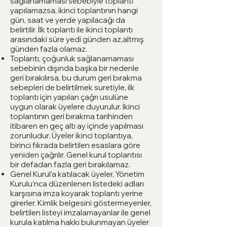
sağlanamaması sebebiyle toplantı
yapılamazsa, ikinci toplantının hangi
gün, saat ve yerde yapılacağı da
belirtilir. İlk toplantı ile ikinci toplantı
arasındaki süre yedi günden az,altmış
günden fazla olamaz.
Toplantı, çoğunluk sağlanamaması
sebebinin dışında başka bir nedenle
geri bırakılırsa, bu durum geri bırakma
sebepleri de belirtilmek suretiyle, ilk
toplantı için yapılan çağrı usulüne
uygun olarak üyelere duyurulur. İkinci
toplantının geri bırakma tarihinden
itibaren en geç altı ay içinde yapılması
zorunludur. Üyeler ikinci toplantıya,
birinci fıkrada belirtilen esaslara göre
yeniden çağrılır. Genel kurul toplantısı
bir defadan fazla geri bırakılamaz.
Genel Kurul’a katılacak üyeler, Yönetim
Kurulu’nca düzenlenen listedeki adları
karşısına imza koyarak toplantı yerine
girerler. Kimlik belgesini göstermeyenler,
belirtilen listeyi imzalamayanlar ile genel
kurula katılma hakkı bulunmayan üyeler