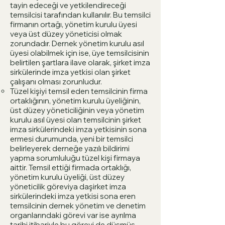
tayin edeceği ve yetkilendireceği
temsilcisi tarafından kullanılır. Bu temsilci
firmanın ortağı, yönetim kurulu üyesi
veya üst düzey yöneticisi olmak
zorundadır. Dernek yönetim kurulu asıl
üyesi olabilmek için ise, üye temsilcisinin
belirtilen şartlara ilave olarak, şirket imza
sirkülerinde imza yetkisi olan şirket
çalışanı olması zorunludur.
Tüzel kişiyi temsil eden temsilcinin firma
ortaklığının, yönetim kurulu üyeliğinin,
üst düzey yöneticiliğinin veya yönetim
kurulu asıl üyesi olan temsilcinin şirket
imza sirkülerindeki imza yetkisinin sona
ermesi durumunda, yeni bir temsilci
belirleyerek derneğe yazılı bildirimi
yapma sorumluluğu tüzel kişi firmaya
aittir. Temsil ettiği firmada ortaklığı,
yönetim kurulu üyeliği, üst düzey
yöneticilik göreviya daşirket imza
sirkülerindeki imza yetkisi sona eren
temsilcinin dernek yönetim ve denetim
organlarındaki görevi var ise ayrılma
tarihi itibariyle bu görevi de düşmüş