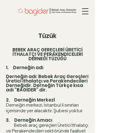
Tüzük
BEBEK ARAÇ GEREÇLERİ ÜRETİCİ
İTHALATÇI VE PERAKENDİCELERİ
DERNEĞİ TÜZÜĞÜ
1. Derneğin adı
Derneğin adı: Bebek Araç Gereçleri
Üretici İthalatçı ve Perakendecileri
Derneğidir. Derneğin Türkçe kısa
adı “BAGİDER” dir.
2. Derneğin Merkezİ
Derneğin merkezi, İstanbul il sınırları
içerisinde yer alacaktır. Şubesi yoktur.
3. Derneğin Amacı
Bebek araç gereçleri Üretici İthalatçı
ve Perakendecileri sektöründe faaliyet