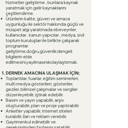
hizmetler geliştirme , bunlara kaynak
yaratmak için gelir kaynaklarını
çeşitlendirme.
Ürünlerin kalite, güven ve amaca
uygunluğu ile sektör hakkında güçlü ve
müspet algı yaratmada ebeveynler,
kullanıcılar , kanun yapıcılar , medya, sivil
toplum kuruluşları ile birlikte çalışarak
programlar
geliştirme,doğru,güvenilir,dengeli
bilgilerin elde
edilmesini,yayılmasınıkolaylaştırmak.
DERNEK AMACINA ULAŞMAK İÇİN;
Toplantılar, fuarlar, eğitim seminerleri,
multi medya gösterileri, gösteriler,
geziler, bilimsel çalışmalar ve sergiler
düzenleyebilir, iştirak edebilir.
Basım ve yayın yapabilir, arşiv
oluşturabilir, plan ve proje yaptırabilir.
Anketler yapabilir, internet siteleri
kurabilir, ilan ve reklam verebilir.
Gayrimenkul edinebilir ve
gereksinimden fazlasını satabilir.