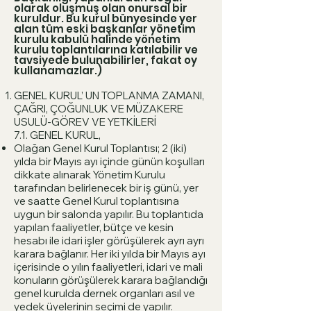
olarak oluşmuş olan onursal bir
kuruldur. Bu kurul bünyesinde yer
alan tüm eski başkanlar yönetim
kurulu kabulü halinde yönetim
kurulu toplantılarına katılabilir ve
tavsiyede bulunabilirler, fakat oy
kullanamazlar.)
GENEL KURUL’ UN TOPLANMA ZAMANI,
ÇAĞRI, ÇOĞUNLUK VE MÜZAKERE
USULÜ-GÖREV VE YETKİLERİ
7.1. GENEL KURUL,
Olağan Genel Kurul Toplantısı; 2 (iki)
yılda bir Mayıs ayı içinde günün koşulları
dikkate alınarak Yönetim Kurulu
tarafından belirlenecek bir iş günü, yer
ve saatte Genel Kurul toplantısına
uygun bir salonda yapılır. Bu toplantıda
yapılan faaliyetler, bütçe ve kesin
hesabı ile idari işler görüşülerek ayrı ayrı
karara bağlanır. Her iki yılda bir Mayıs ayı
içerisinde o yılın faaliyetleri, idari ve mali
konuların görüşülerek karara bağlandığı
genel kurulda dernek organları asıl ve
yedek üyelerinin seçimi de yapılır.