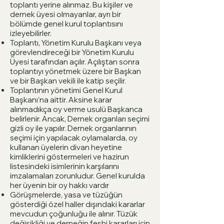
toplantı yerine alınmaz. Bu kişiler ve
dernek üyesi olmayanlar, ayrı bir
bölümde genel kurul toplantısını
izleyebilirler.
Toplantı, Yönetim Kurulu Başkanı veya
görevlendireceği bir Yönetim Kurulu
Üyesi tarafından açılır. Açılıştan sonra
toplantıyı yönetmek üzere bir Başkan
ve bir Başkan vekili ile katip seçilir.
Toplantının yönetimi Genel Kurul
Başkanı’na aittir. Aksine karar
alınmadıkça oy verme usulü Başkanca
belirlenir. Ancak, Dernek organları seçimi
gizli oy ile yapılır. Dernek organlarının
seçimi için yapılacak oylamalarda, oy
kullanan üyelerin divan heyetine
kimliklerini göstermeleri ve hazirun
listesindeki isimlerinin karşılarını
imzalamaları zorunludur. Genel kurulda
her üyenin bir oy hakkı vardır
Görüşmelerde, yasa ve tüzüğün
gösterdiği özel haller dışındaki kararlar
mevcudun çoğunluğu ile alınır. Tüzük
değişikliği ve derneğin feshi kararları için