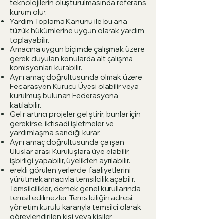
teknolojilerin oluşturulmasında referans
kurum olur.
Yardım Toplama Kanunu ile bu ana
tüzük hükümlerine uygun olarak yardım
toplayabilir.
Amacına uygun biçimde çalışmak üzere
gerek duyulan konularda alt çalışma
komisyonları kurabilir.
Aynı amaç doğrultusunda olmak üzere
Fedarasyon Kurucu Üyesi olabilir veya
kurulmuş bulunan Federasyona
katılabilir.
Gelir artırıcı projeler geliştirir, bunlar için
gerekirse, iktisadi işletmeler ve
yardımlaşma sandığı kurar.
Aynı amaç doğrultusunda çalışan
Uluslar arası Kuruluşlara üye olabilir,
işbirliği yapabilir, üyelikten ayrılabilir.
erekli görülen yerlerde faaliyetlerini
yürütmek amacıyla temsilcilik açabilir.
Temsilcilikler, dernek genel kurullarında
temsil edilmezler. Temsilciliğin adresi,
yönetim kurulu kararıyla temsilci olarak
görevlendirilen kişi veya kişiler