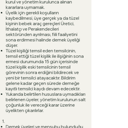
kurul ve yönetim kurulunca alınan
kararlara uymamak.
Üyelik için gerekli koşulların
kaybedilmesi, üye gerçek ya da tüzel
kişinin bebek araç gereçleri Üretici,
İthalatçı ve Perakendecileri
sektöründen ayrılması, fiili faaliyetini
sona erdirmesi halinde dernek üyeliği
düşer.
Tüzel kişiliği temsil eden temsilcinin,
temsil ettiği tüzel kişilik ile ilişiğinin sona
ermesi durumunda 15 gün içerisinde
tüzel kişilik eski temsilcinin temsil
görevinin sonra erdiğini bildirecek ve
yeni bir temsilci atayacaktır. Bildirim
gelene kadar geçen sürede derneğe
kayıtlı temsilci kaydı devam edecektir.
Yukarıda belirtilen hususlara uymadıkları
belirlenen üyeler, yönetim kurulunun salt
çoğunluk ile vereceği karar üzerine
üyelikten çıkarılırlar.
Dernek üyeleri ve mensubu bulunduğu