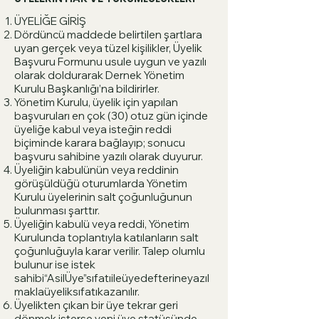
ÜYELİĞE GİRİŞ
Dördüncü maddede belirtilen şartlara
uyan gerçek veya tüzel kişilikler, Üyelik
Başvuru Formunu usule uygun ve yazılı
olarak doldurarak Dernek Yönetim
Kurulu Başkanlığı’na bildirirler.
Yönetim Kurulu, üyelik için yapılan
başvuruları en çok (30) otuz gün içinde
üyeliğe kabul veya isteğin reddi
biçiminde karara bağlayıp; sonucu
başvuru sahibine yazılı olarak duyurur.
Üyeliğin kabulünün veya reddinin
görüşüldüğü oturumlarda Yönetim
Kurulu üyelerinin salt çoğunluğunun
bulunması şarttır.
Üyeliğin kabulü veya reddi, Yönetim
Kurulunda toplantıyla katılanların salt
çoğunluğuyla karar verilir. Talep olumlu
bulunur ise istek
sahibi“AsilÜye”sıfatıileüyedefterineyazıl
maklaüyeliksıfatıkazanılır.
Üyelikten çıkan bir üye tekrar geri
dönmek isterse yeni üye statüsünde