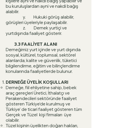
kişilere ayni ve nakdi bağış yapabilir ve
bu kuruluşlardan ayni ve nakdi bağış
alabilir.
y. Hukuki görüş alabilir,
görüşleri üyeleriyle paylaşabilir.
z. Dernek yurtiçi ve
yurtdışında faaliyet gösterir.
3.3 FAALİYET ALANI
Derneğimiz yurt içinde ve yurt dışında
sosyal, kültürel, toplumsal, sektörel
alanlarda; kalite ve güvenlik, tüketici
bilgilendirme, eğitim ve bilinçlendirme
konularında faaliyetlerde bulunur.
DERNEĞE ÜYELİK KOŞULLARI
Derneğe, fiil ehliyetine sahip, bebek
araç gereçleri Üretici, İthalatçı ve
Perakendecileri sektöründe faaliyet
gösteren Türkiye’de kurulmuş ve
Türkiye’ de ticari faaliyet gösteren tüm
Gerçek ve Tüzel kişi firmaları üye
olabilir.
Tüzel kişinin üyelikten doğan hakları,