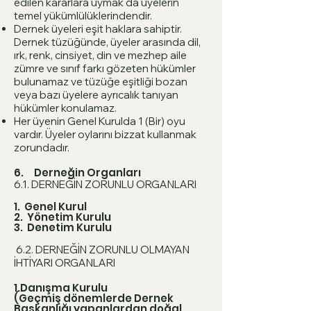
edilen kararlara uymak da üyelerin
temel yükümlülüklerindendir.
Dernek üyeleri eşit haklara sahiptir.
Dernek tüzüğünde, üyeler arasında dil,
ırk, renk, cinsiyet, din ve mezhep aile
zümre ve sınıf farkı gözeten hükümler
bulunamaz ve tüzüğe eşitliği bozan
veya bazı üyelere ayrıcalık tanıyan
hükümler konulamaz.
Her üyenin Genel Kurulda 1 (Bir) oyu
vardır. Üyeler oylarını bizzat kullanmak
zorundadır.
6. Derneğin Organları
6.1. DERNEĞİN ZORUNLU ORGANLARI
1. Genel Kurul
2. Yönetim Kurulu
3. Denetim Kurulu
6.2. DERNEĞİN ZORUNLU OLMAYAN
İHTİYARI ORGANLARI
1.Danışma Kurulu
(Geçmiş dönemlerde Dernek
Başkanlığı yapanlardan doğal