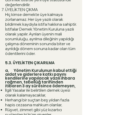
değerlendirilir.
ÜYELİKTEN ÇIKMA
Hiç kimse dernekte üye kalmaya
zorlanamaz. Her üye yazılı olarak
bildirmek kaydıyla istifa hakkına sahiptir.
İstifalar Dernek Yönetim Kuruluna yazılı
olarak yapılır. Ayrılan üyenin mali
sorumluluğu, ayrılma dileğinin yapıldığı
çalışma döneminin sonunda biter ve
ayrıldığı dönem sonuna kadar olan tüm
ödentilerini öder.
5.3. ÜYELİKTEN ÇIKARILMA
a. Yönetim Kurulunun kabul ettiği
aidat ve giderlere katkı payını
kendilerine yapılacak yazılı ihbara
rağmen, tebellüğ tarihinden
itibaren 3 ay süresince ödemeyen,
İlgili Yasalar ile belirtilen dernek üyesi
olarak kalamayacaklar,
Herhangi bir suçtan beş yıldan fazla
hapis cezasına mahkum olanlar,
Rüşvet, zimmet gibi yüz kızartıcı
suçlardan hüküm giyenler,