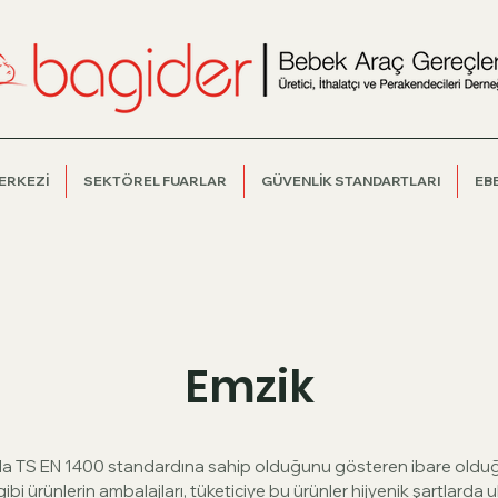
MERKEZİ
SEKTÖREL FUARLAR
GÜVENLİK STANDARTLARI
EB
Emzik
da TS EN 1400 standardına sahip olduğunu gösteren ibare oldug
gibi ürünlerin ambalajları, tüketiciye bu ürünler hijyenik şartlarda u