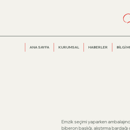
ANA SAYFA
KURUMSAL
HABERLER
BİLGİ 
Emzik seçimi yaparken ambalajın
biberon başlığı, alıştırma bardağı 