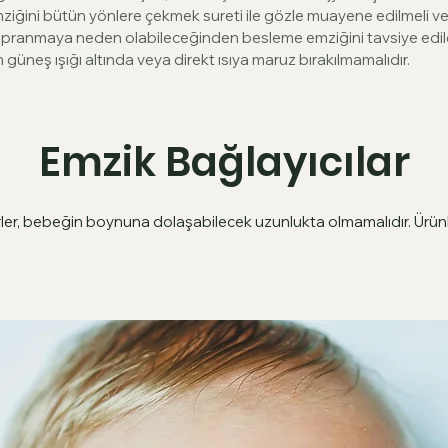
̆ini bütün yönlere çekmek sureti ile gözle muayene edilmeli ve
r, Yıpranmaya neden olabileceğinden besleme emziğini tavsiye ed
üneş ışığı altında veya direkt ısıya maruz bırakılmamalıdır.
Emzik Bağlayıcılar
rler, bebeğin boynuna dolaşabilecek uzunlukta olmamalıdır. Üru