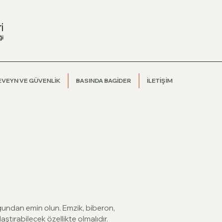
EVEYN VE GÜVENLİK
BASINDA BAGİDER
İLETİŞİM
̆undan emin olun. Emzik, biberon,
laştırabilecek özellikte olmalıdır.